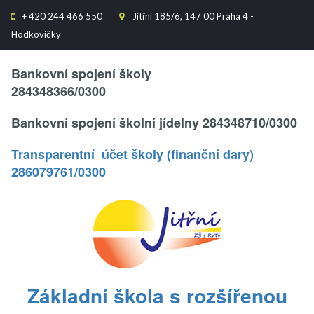
+
420 244 466 550
Jitřní 185/6, 147 00 Praha 4 -


Hodkovičky
Text..
Bankovní spojení školy
284348366/0300
Bankovní spojení školní jídelny 284348710/0300
Transparentní účet školy (finanční dary)
286079761/0300
.
Základní škola s rozšířenou