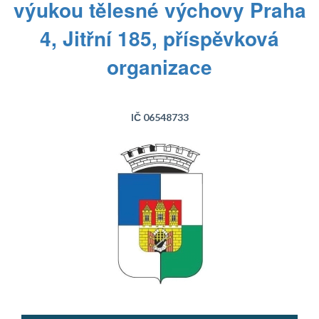
výukou tělesné výchovy Praha
4, Jitřní 185, příspěvková
organizace
IČ 06548733
Text...
Text...