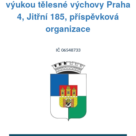
výukou tělesné výchovy Praha
4, Jitřní 185, příspěvková
organizace
IČ 06548733
Text...
Text...