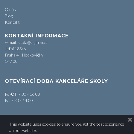
O nás
Blog
Kontakt
KONTAKNÍ INFORMACE
E-mail: skola@zsjitrni.cz
Jitřní 185/6
Praha 4 - Hodkovičky
147 00
OTEVÍRACÍ DOBA KANCELÁŘE ŠKOLY
Po-ČT: 7:30 - 16:00
Pá: 7:30 - 14:00
This website uses cookies to ensure you get the best experience
© 2018 All rights reserved by ZŠ Jitřní | Hosted by
XPIS.cz
on our website.