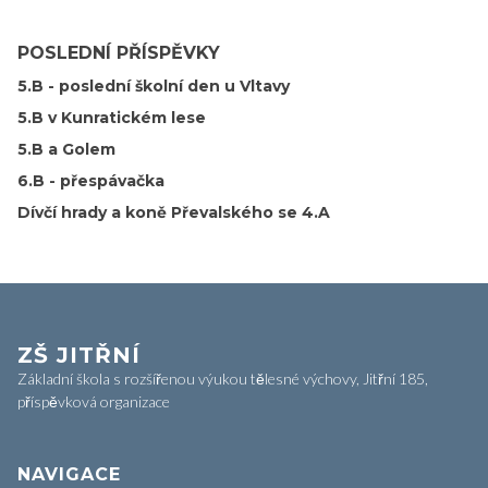
POSLEDNÍ PŘÍSPĚVKY
5.B - poslední školní den u Vltavy
5.B v Kunratickém lese
5.B a Golem
6.B - přespávačka
Dívčí hrady a koně Převalského se 4.A
ZŠ JITŘNÍ
Základní škola s rozšířenou výukou tělesné výchovy, Jitřní 185,
příspěvková organizace
NAVIGACE