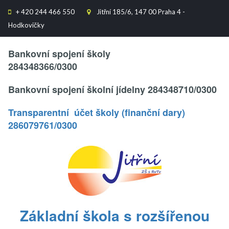
+
420 244 466 550
Jitřní 185/6, 147 00 Praha 4 -


Hodkovičky
Text..
Bankovní spojení školy
284348366/0300
Bankovní spojení školní jídelny 284348710/0300
Transparentní účet školy (finanční dary)
286079761/0300
.
Základní škola s rozšířenou