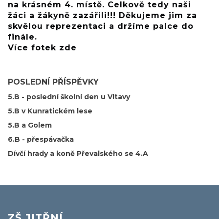
na krásném 4. místě. Celkově tedy naši
žáci a žákyně zazářili!!! Děkujeme jim za
skvělou reprezentaci a držíme palce do
finále.
Více fotek zde
POSLEDNÍ PŘÍSPĚVKY
5.B - poslední školní den u Vltavy
5.B v Kunratickém lese
5.B a Golem
6.B - přespávačka
Dívčí hrady a koně Převalského se 4.A
ZŠ JITŘNÍ