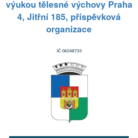
výukou tělesné výchovy Praha
4, Jitřní 185, příspěvková
organizace
IČ 06548733
Text...
Text...