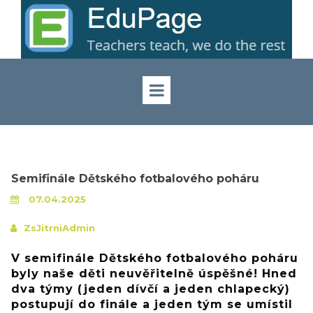
Semifinále Dětského fotbalového poháru
07.04.2025
ZsJitrniAdmin
V semifinále Dětského fotbalového poháru
byly naše děti neuvěřitelně úspěšné! Hned
dva týmy (jeden dívčí a jeden chlapecký)
postupují do finále a jeden tým se umístil