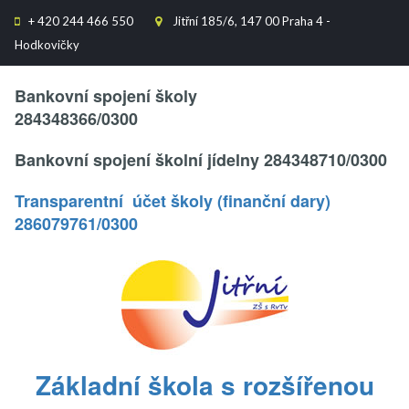
+
420 244 466 550
Jitřní 185/6, 147 00 Praha 4 -


Hodkovičky
Text..
Bankovní spojení školy
284348366/0300
Bankovní spojení školní jídelny 284348710/0300
Transparentní účet školy (finanční dary)
286079761/0300
.
Základní škola s rozšířenou