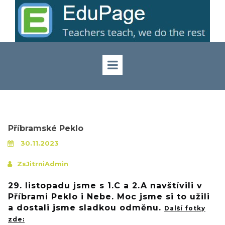
Příbramské Peklo
30.11.2023
ZsJitrniAdmin
29. listopadu jsme s 1.C a 2.A navštívili v
Příbrami Peklo i Nebe. Moc jsme si to užili
a dostali jsme sladkou odměnu.
Další fotky
zde: