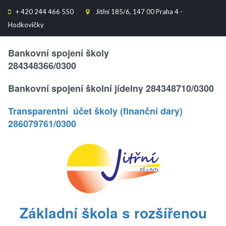
+
420 244 466 550
Jitřní 185/6, 147 00 Praha 4 -


Hodkovičky
Text..
Bankovní spojení školy
284348366/0300
Bankovní spojení školní jídelny 284348710/0300
Transparentní účet školy (finanční dary)
286079761/0300
.
Základní škola s rozšířenou