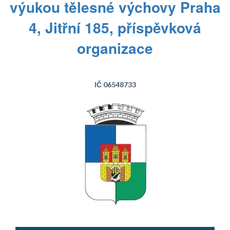
výukou tělesné výchovy Praha
4, Jitřní 185, příspěvková
organizace
IČ 06548733
Text...
Text...