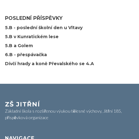
POSLEDNÍ PŘÍSPĚVKY
5.B - poslední školní den u Vltavy
5.B v Kunratickém lese
5.B a Golem
6.B - přespávačka
Dívčí hrady a koně Převalského se 4.A
ZŠ JITŘNÍ
Základní škola s rozšířenou výukou tělesné výchovy, Jitřní 185,
příspěvková organizace
NAVIGACE