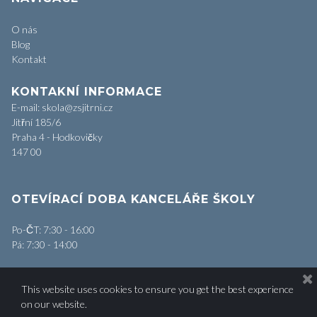
O nás
Blog
Kontakt
KONTAKNÍ INFORMACE
E-mail: skola@zsjitrni.cz
Jitřní 185/6
Praha 4 - Hodkovičky
147 00
OTEVÍRACÍ DOBA KANCELÁŘE ŠKOLY
Po-ČT: 7:30 - 16:00
Pá: 7:30 - 14:00
This website uses cookies to ensure you get the best experience
on our website.
© 2018 All rights reserved by ZŠ Jitřní | Hosted by
XPIS.cz