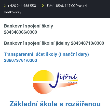
+
420 244 466 550
Jitřní 185/6, 147 00 Praha 4 -


Hodkovičky
Text..
Bankovní spojení školy
284348366/0300
Bankovní spojení školní jídelny 284348710/0300
Transparentní účet školy (finanční dary)
286079761/0300
.
Základní škola s rozšířenou