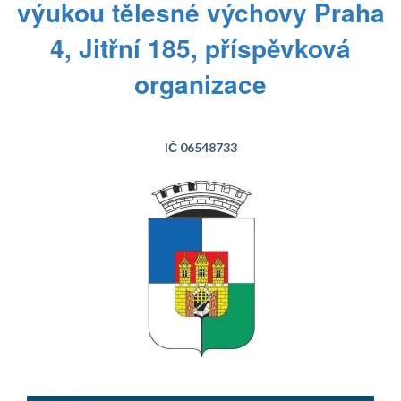
výukou tělesné výchovy Praha
4, Jitřní 185, příspěvková
organizace
IČ 06548733
Text...
Text...