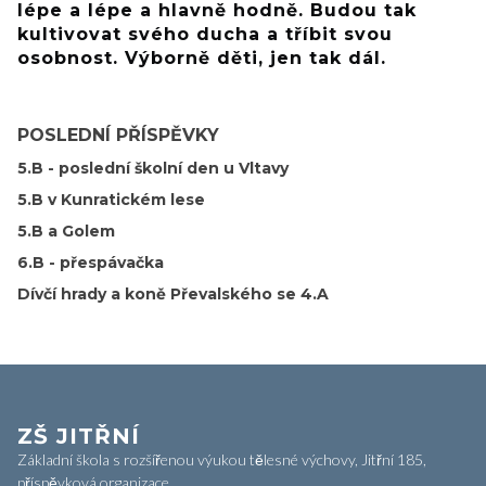
lépe a lépe a hlavně hodně. Budou tak
kultivovat svého ducha a tříbit svou
osobnost. Výborně děti, jen tak dál.
POSLEDNÍ PŘÍSPĚVKY
5.B - poslední školní den u Vltavy
5.B v Kunratickém lese
5.B a Golem
6.B - přespávačka
Dívčí hrady a koně Převalského se 4.A
ZŠ JITŘNÍ
Základní škola s rozšířenou výukou tělesné výchovy, Jitřní 185,
příspěvková organizace