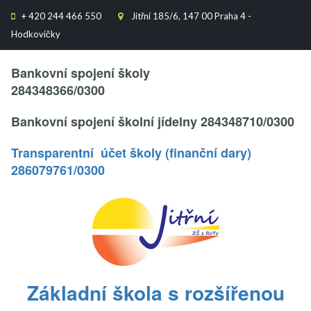
+
420 244 466 550
Jitřní 185/6, 147 00 Praha 4 -


Hodkovičky
Text..
Bankovní spojení školy
284348366/0300
Bankovní spojení školní jídelny 284348710/0300
Transparentní účet školy (finanční dary)
286079761/0300
.
Základní škola s rozšířenou