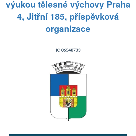
výukou tělesné výchovy Praha
4, Jitřní 185, příspěvková
organizace
IČ 06548733
Text...
Text...