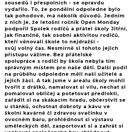
sousedů i přespolních - se opravdu
vydařilo. To, že pondělní odpoledne bylo
tak pohodové, má několik důvodů. Jedním
z nich je, že letošní ročník Open Monday
podpořil Spolek rodičů a přátel školy Jitřní,
jak finančně, tak osobní aktivitou rodičů,
kteří věnovali škole to nejdražší -
svůj volný čas. Nesmírně si tohoto jejich
přístupu vážíme. Bez přátelské
spolupráce s rodiči by škola nebyla tím
správným místem pro naše děti. Další podíl
na průběhu odpoledne měli naši učitelé a
jejich žáci. A tak jsme v areálu školy mohli
tvořit z drátků, namalovat si vílu, nechat si
pomalovat obličej a potetovat předloktí,
zařádit si na skákacím hradu, občerstvit se
u stánků, ochutnat dobroty a kávu ve
školní kavárně či zdravou svačinku v
ovocném baru, prohlédnout si výstavu
uměleckých děl, zasportovat si a zahrát si