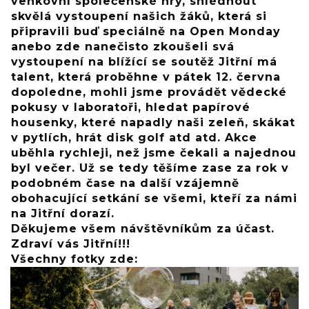
venkovní společenské hry, shlédnout
skvělá vystoupení našich žáků, která si
připravili buď speciálně na Open Monday
anebo zde nanečisto zkoušeli svá
vystoupení na blížící se soutěž Jitřní má
talent, která proběhne v pátek 12. června
dopoledne, mohli jsme provádět vědecké
pokusy v laboratoři, hledat papírové
housenky, které napadly naši zeleň, skákat
v pytlích, hrát disk golf atd atd. Akce
uběhla rychleji, než jsme čekali a najednou
byl večer. Už se tedy těšíme zase za rok v
podobném čase na další vzájemně
obohacující setkání se všemi, kteří za námi
na Jitřní dorazí.
Děkujeme všem návštěvníkům za účast.
Zdraví vás Jitřní!!!
Všechny fotky zde: