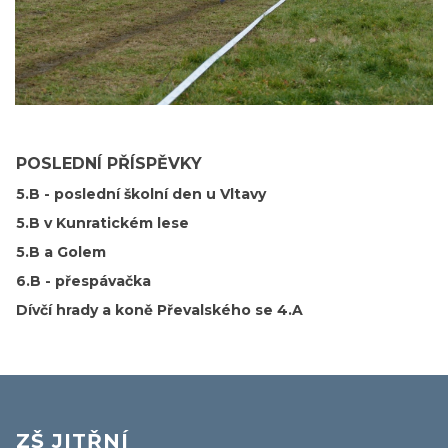
POSLEDNÍ PŘÍSPĚVKY
5.B - poslední školní den u Vltavy
5.B v Kunratickém lese
5.B a Golem
6.B - přespávačka
Dívčí hrady a koně Převalského se 4.A
ZŠ JITŘNÍ