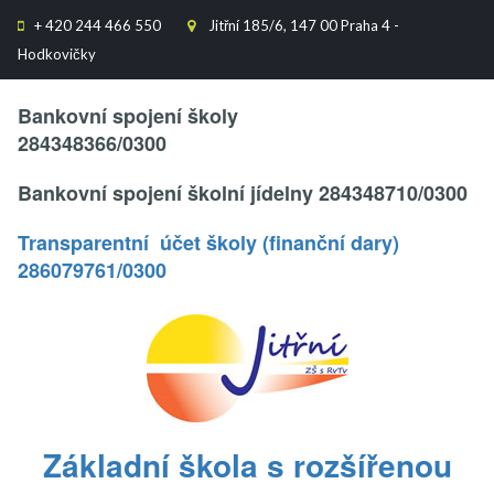
+
420 244 466 550
Jitřní 185/6, 147 00 Praha 4 -


Hodkovičky
Text..
Bankovní spojení školy
284348366/0300
Bankovní spojení školní jídelny 284348710/0300
Transparentní účet školy (finanční dary)
286079761/0300
.
Základní škola s rozšířenou