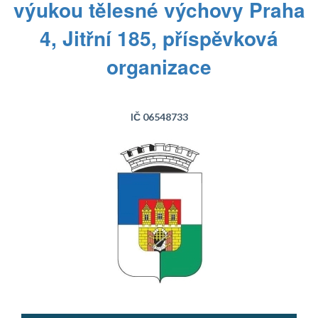
výukou tělesné výchovy Praha
4, Jitřní 185, příspěvková
organizace
IČ 06548733
Text...
Text...