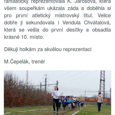
fantasticky reprezentovala K. Jarošová, která
všem soupeřkám ukázala záda a doběhla si
pro první atletický mistrovský titul. Velice
dobře ji sekundovala i Vendula Chvátalová,
která se vešla do první desítky a obsadila
krásné 10. místo.
Děkuji holkám za skvělou reprezentaci
M.Čepelák, trenér
Text...