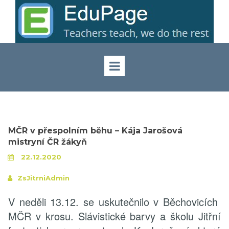
MČR v přespolním běhu – Kája Jarošová
mistryní ČR žákyň
22.12.2020
ZsJitrniAdmin
V neděli 13.12. se uskutečnilo v Běchovicích
MČR v krosu. Slávistické barvy a školu Jitřní