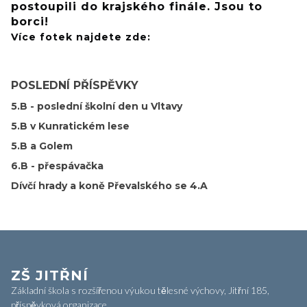
postoupili do krajského finále. Jsou to
borci!
Více fotek najdete zde:
POSLEDNÍ PŘÍSPĚVKY
5.B - poslední školní den u Vltavy
5.B v Kunratickém lese
5.B a Golem
6.B - přespávačka
Dívčí hrady a koně Převalského se 4.A
ZŠ JITŘNÍ
Základní škola s rozšířenou výukou tělesné výchovy, Jitřní 185,
příspěvková organizace