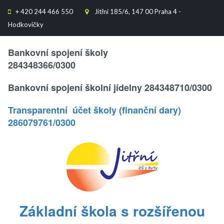
+
420 244 466 550
Jitřní 185/6, 147 00 Praha 4 -


Hodkovičky
Text..
Bankovní spojení školy
284348366/0300
Bankovní spojení školní jídelny 284348710/0300
Transparentní účet školy (finanční dary)
286079761/0300
.
Základní škola s rozšířenou