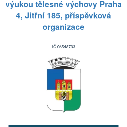
výukou tělesné výchovy Praha
4, Jitřní 185, příspěvková
organizace
IČ 06548733
Text...
Text...