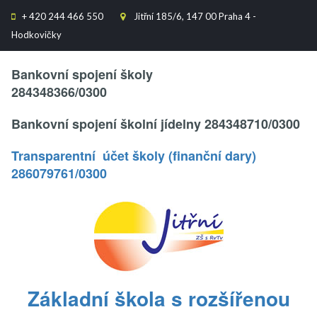
+
420 244 466 550
Jitřní 185/6, 147 00 Praha 4 -


Hodkovičky
Text..
Bankovní spojení školy
284348366/0300
Bankovní spojení školní jídelny 284348710/0300
Transparentní účet školy (finanční dary)
286079761/0300
.
Základní škola s rozšířenou