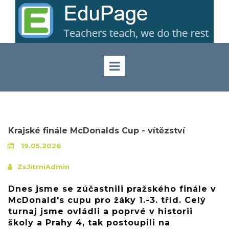
Krajské finále McDonalds Cup - vítězství
19.05.2026
ZsJitrniAdmin
Dnes jsme se zúčastnili pražského finále v
McDonald's cupu pro žáky 1.-3. tříd. Celý
turnaj jsme ovládli a poprvé v historii
školy a Prahy 4, tak postoupili na