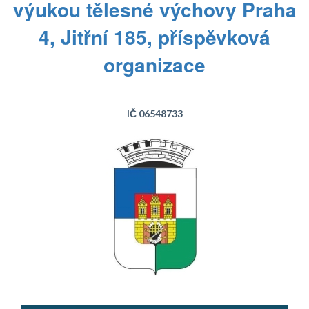
výukou tělesné výchovy Praha
4, Jitřní 185, příspěvková
organizace
IČ 06548733
Text...
Text...