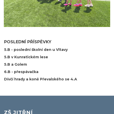
POSLEDNÍ PŘÍSPĚVKY
5.B - poslední školní den u Vltavy
5.B v Kunratickém lese
5.B a Golem
6.B - přespávačka
Dívčí hrady a koně Převalského se 4.A
ZŠ JITŘNÍ