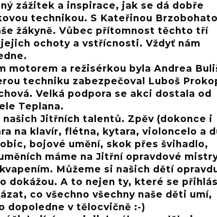
ný zážitek a inspirace, jak se dá dobře
ukovou technikou. S Kateřinou Brzobohat
naše žákyně. Vůbec přítomnost těchto tří
ejich ochoty a vstřícnosti. Vždyť nám
edne.
ím motorem a režisérkou byla Andrea Bul
erou techniku zabezpečoval Luboš Proko
chová. Velká podpora se akci dostala od
tele Teplana.
našich Jitřních talentů. Zpěv (dokonce i
a na klavír, flétna, kytara, violoncelo a 
obic, bojové umění, skok přes švihadlo,
uměních máme na Jitřní opravdové mistry
kvapením. Můžeme si našich dětí opravd
o dokážou. A to nejen ty, které se přihlás
ázat, co všechno všechny naše děti umí,
o dopoledne v tělocvičně :-)