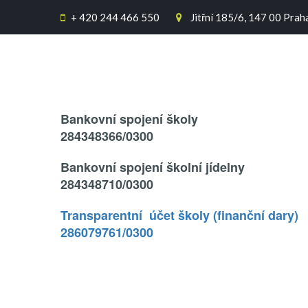
+
420 244 466 550
Jitřní 185/6, 147 00 Prah


Text..
Bankovní spojení školy
284348366/0300
Bankovní spojení školní jídelny
284348710/0300
Transparentní účet školy (finanční dary)
286079761/0300
.