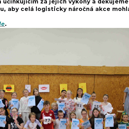
účinkujícím za jejich výkony a děkujeme
su, aby celá logisticky náročná akce mohl
de
.