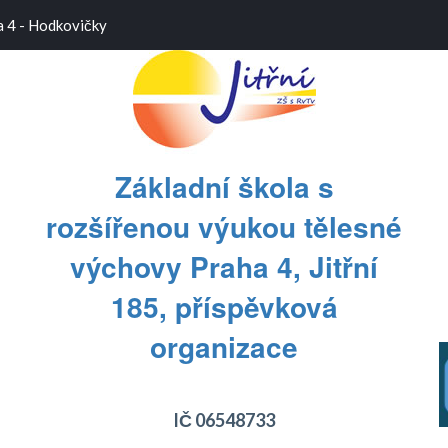
a 4 - Hodkovičky
Základní škola s
rozšířenou výukou tělesné
výchovy Praha 4, Jitřní
185, příspěvková
T
T
organizace
IČ 06548733