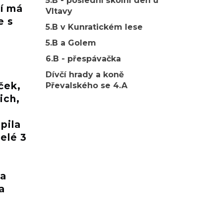
5.B - poslední školní den u
ní má
Vltavy
e s
5.B v Kunratickém lese
5.B a Golem
6.B - přespávačka
Dívčí hrady a koně
ček,
Převalského se 4.A
ich,
pila
elé 3
ka
a