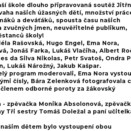
aší škole dlouho připravovaná soutěž Jitř
vaha našich úžasných dětí, množství prác
áků a deváťáků, spousta času našich
a zvučných jmen, neuvěřitelné publikum,
ěstanců školy!
Adéla Rašovská, Hugo Engel, Ema Nora,
á, Jonáš Farka, Lukáš Vlačiha, Albert Ro
s da Silva Nikolas, Petr Svatoš, Ondra P
, Lukáš Nárožný, Jakub Kašpar.
elý program moderovali, Ema Nora vystou
mi čísly, Bára Zelenková fotografovala c
e členem odborné poroty za žákovský
ka - zpěvačka Monika Absolonová, zpěvač
y Tři sestry Tomáš Doležal a paní učitelk
 našim dětem bylo vystoupení obou