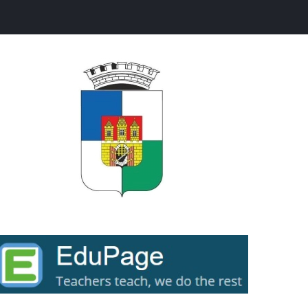
ext...
ext...