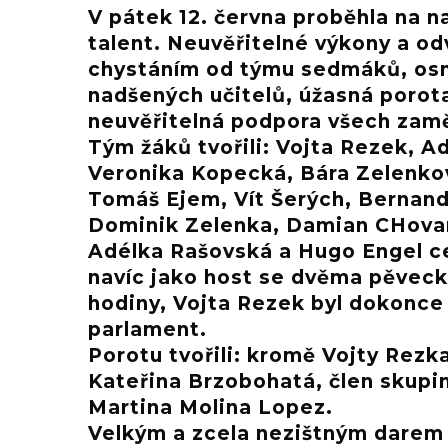
V pátek 12. června proběhla na n
talent. Neuvěřitelné výkony a od
chystáním od týmu sedmáků, osm
nadšených učitelů, úžasná porot
neuvěřitelná podpora všech zam
Tým žáků tvořili: Vojta Rezek, 
Veronika Kopecká, Bára Zelenkov
Tomáš Ejem, Vít Šerých, Bernande
Dominik Zelenka, Damian CHovan
Adélka Rašovská a Hugo Engel c
navíc jako host se dvěma pěvecký
hodiny, Vojta Rezek byl dokonc
parlament.
Porotu tvořili: kromě Vojty Rez
Kateřina Brzobohatá, člen skupin
Martina Molina Lopez.
Velkým a zcela nezištným darem