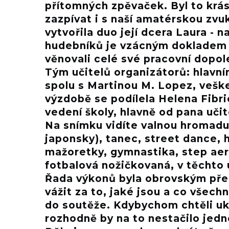
přítomných zpěvaček. Byl to krás
zazpívat i s naší amatérskou zv
vytvořila duo její dcera Laura - 
hudebníků je vzácným dokladem j
věnovali celé své pracovní dopol
Tým učitelů organizátorů: hlavn
spolu s Martinou M. Lopez, vešk
výzdobě se podílela Helena Fibri
vedení školy, hlavně od pana uči
Na snímku vidíte valnou hromadu 
japonsky), tanec, street dance, hr
mažoretky, gymnastika, step aer
fotbalová nožičkovaná, v těchto 
Řada výkonů byla obrovským pře
vážit za to, jaké jsou a co všechn
do soutěže. Kdybychom chtěli uk
rozhodně by na to nestačilo jedn