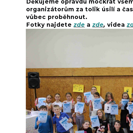
Děkujeme opravdu mockrát všem 
organizátorům za tolik úsilí a ča
vůbec proběhnout.
Fotky najdete
zde
a
zde
,
videa
z