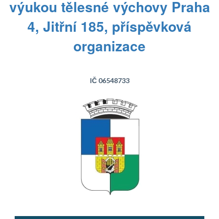
výukou tělesné výchovy Praha
4, Jitřní 185, příspěvková
organizace
IČ 06548733
Text...
Text...