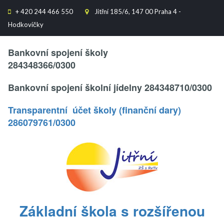
+
420 244 466 550
Jitřní 185/6, 147 00 Praha 4 -


Hodkovičky
Text..
Bankovní spojení školy
284348366/0300
Bankovní spojení školní jídelny 284348710/0300
Transparentní účet školy (finanční dary)
286079761/0300
.
Základní škola s rozšířenou