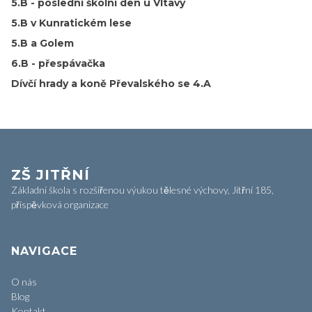
5.B - poslední školní den u Vltavy
5.B v Kunratickém lese
5.B a Golem
6.B - přespávačka
Dívčí hrady a koně Převalského se 4.A
ZŠ JITŘNÍ
Základní škola s rozšířenou výukou tělesné výchovy, Jitřní 185,
příspěvková organizace
NAVIGACE
O nás
Blog
Kontakt