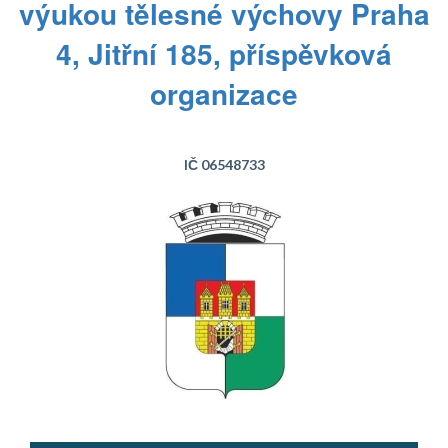
výukou tělesné výchovy Praha
4, Jitřní 185, příspěvková
organizace
IČ 06548733
Text...
Text...