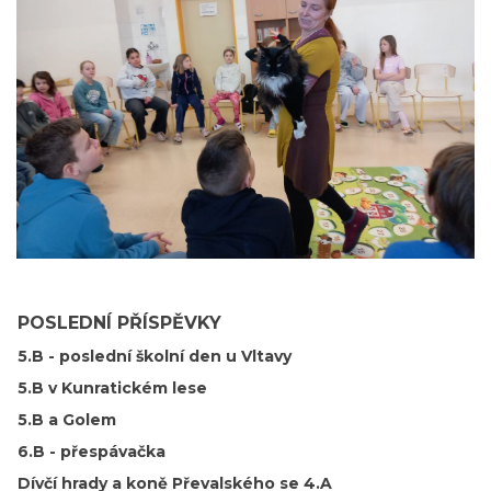
POSLEDNÍ PŘÍSPĚVKY
5.B - poslední školní den u Vltavy
5.B v Kunratickém lese
5.B a Golem
6.B - přespávačka
Dívčí hrady a koně Převalského se 4.A