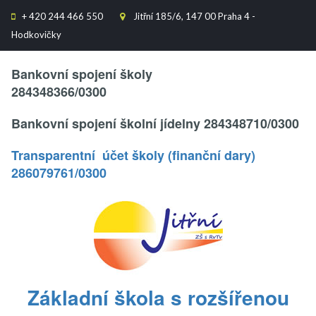
+
420 244 466 550
Jitřní 185/6, 147 00 Praha 4 -


Hodkovičky
Text..
Bankovní spojení školy
284348366/0300
Bankovní spojení školní jídelny 284348710/0300
Transparentní účet školy (finanční dary)
286079761/0300
.
Základní škola s rozšířenou