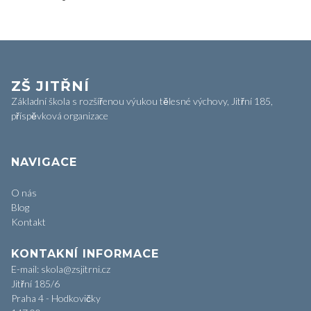
ZŠ JITŘNÍ
Základní škola s rozšířenou výukou tělesné výchovy, Jitřní 185,
příspěvková organizace
NAVIGACE
O nás
Blog
Kontakt
KONTAKNÍ INFORMACE
E-mail: skola@zsjitrni.cz
Jitřní 185/6
Praha 4 - Hodkovičky