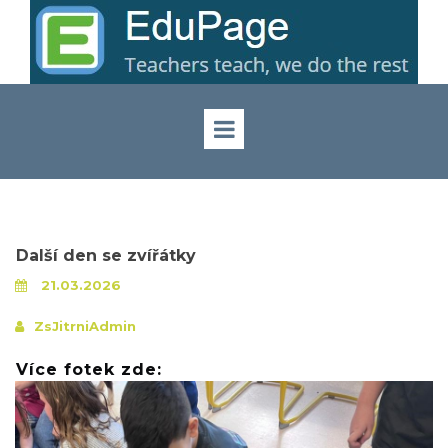
Další den se zvířátky
21.03.2026
ZsJitrniAdmin
Více fotek zde: