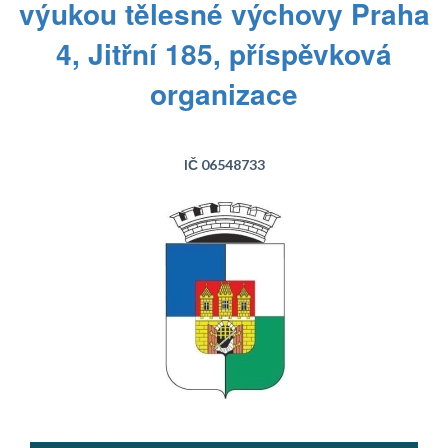
výukou tělesné výchovy Praha
4, Jitřní 185, příspěvková
organizace
IČ 06548733
Text...
Text...