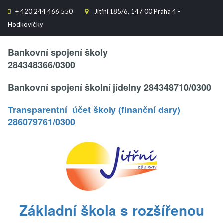
+
420 244 466 550
Jitřní 185/6, 147 00 Praha 4 -


Hodkovičky
Text..
Bankovní spojení školy
284348366/0300
Bankovní spojení školní jídelny 284348710/0300
Transparentní účet školy (finanční dary)
286079761/0300
.
Základní škola s rozšířenou