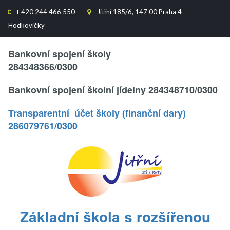
+
420 244 466 550
Jitřní 185/6, 147 00 Praha 4 -


Hodkovičky
Text..
Bankovní spojení školy
284348366/0300
Bankovní spojení školní jídelny 284348710/0300
Transparentní účet školy (finanční dary)
286079761/0300
.
Základní škola s rozšířenou