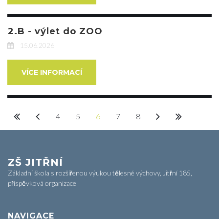
2.B - výlet do ZOO
15.06.2026
VÍCE INFORMACÍ
4
5
6
7
8
ZŠ JITŘNÍ
Základní škola s rozšířenou výukou tělesné výchovy, Jitřní 185,
příspěvková organizace
NAVIGACE