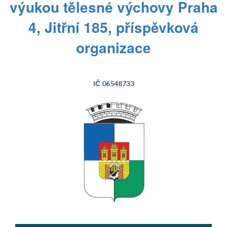
výukou tělesné výchovy Praha
4, Jitřní 185, příspěvková
organizace
IČ 06548733
Text...
Text...