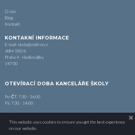
O nás
Blog
Kontakt
KONTAKNÍ INFORMACE
E-mail: skola@zsjitrni.cz
Jitřní 185/6
Praha 4 - Hodkovičky
147 00
OTEVÍRACÍ DOBA KANCELÁŘE ŠKOLY
Po-ČT: 7:30 - 16:00
Pá: 7:30 - 14:00
This website uses cookies to ensure you get the best experience
on our website.
© 2018 All rights reserved by ZŠ Jitřní | Hosted by
XPIS.cz