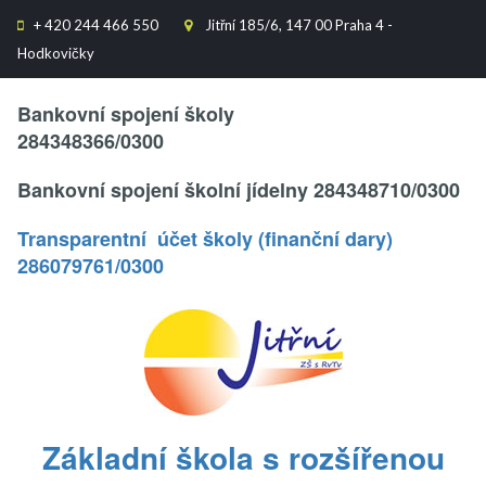
+
420 244 466 550
Jitřní 185/6, 147 00 Praha 4 -


Hodkovičky
Text..
Bankovní spojení školy
284348366/0300
Bankovní spojení školní jídelny 284348710/0300
Transparentní účet školy (finanční dary)
286079761/0300
.
Základní škola s rozšířenou