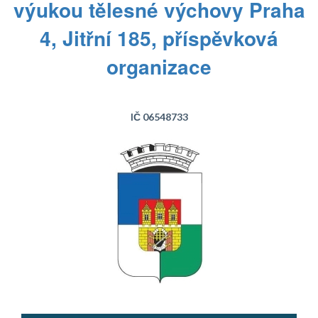
výukou tělesné výchovy Praha
4, Jitřní 185, příspěvková
organizace
IČ 06548733
Text...
Text...