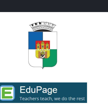
ext...
ext...