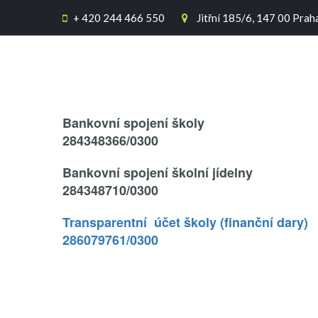
+
420 244 466 550
Jitřní 185/6, 147 00 Prah


Text..
Bankovní spojení školy
284348366/0300
Bankovní spojení školní jídelny
284348710/0300
Transparentní účet školy (finanční dary)
286079761/0300
.