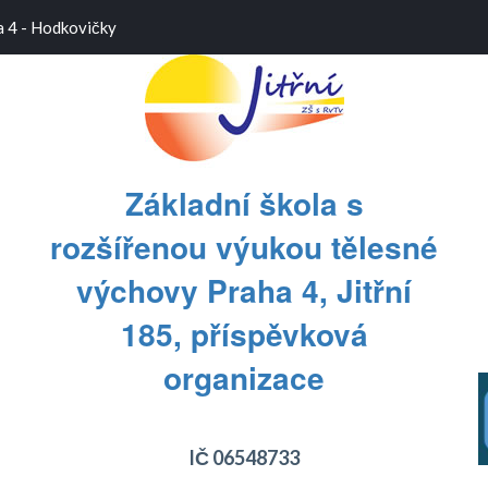
a 4 - Hodkovičky
Základní škola s
rozšířenou výukou tělesné
výchovy Praha 4, Jitřní
185, příspěvková
T
T
organizace
IČ 06548733