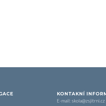
GACE
KONTAKNÍ INFOR
E-mail: skola@zsjitrni.cz