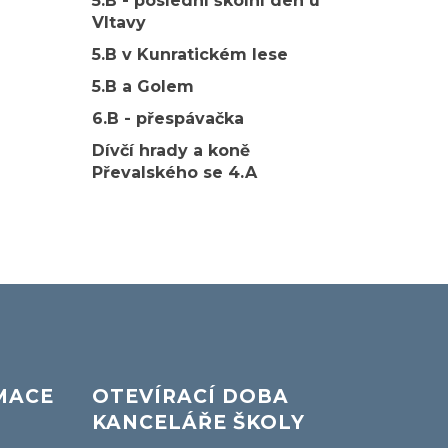
5.B - poslední školní den u
Vltavy
5.B v Kunratickém lese
5.B a Golem
6.B - přespávačka
Dívčí hrady a koně
Převalského se 4.A
MACE
OTEVÍRACÍ DOBA
KANCELÁŘE ŠKOLY