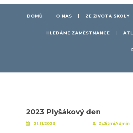
DOMŮ
O NÁS
ZE ŽIVOTA ŠKOLY
HLEDÁME ZAMĚSTNANCE
ATL
2023 Plyšákový den
21.11.2023
ZsJitrniAdmin