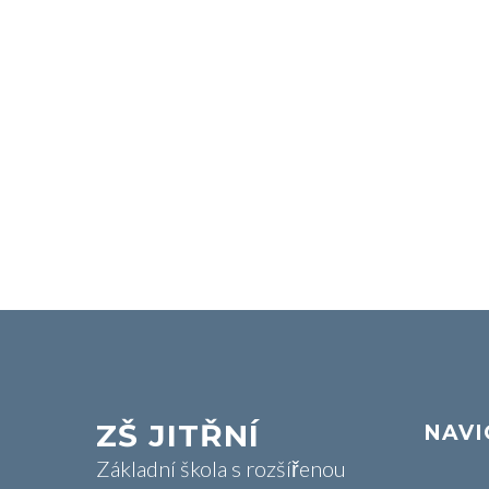
ZŠ JITŘNÍ
NAVI
Základní škola s rozšířenou