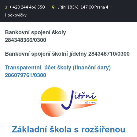
+
420 244 466 550
Jitřní 185/6, 147 00 Praha 4 -


Hodkovičky
Text..
Bankovní spojení školy
284348366/0300
Bankovní spojení školní jídelny 284348710/0300
Transparentní účet školy (finanční dary)
286079761/0300
.
Základní škola s rozšířenou