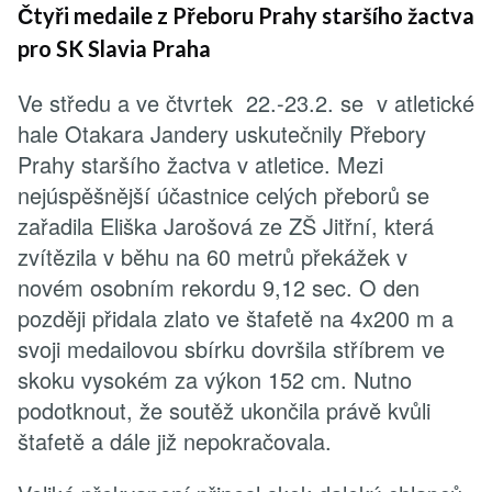
Čtyři medaile z Přeboru Prahy staršího žactva
pro SK Slavia Praha
Ve středu a ve čtvrtek 22.-23.2. se v atletické
hale Otakara Jandery uskutečnily Přebory
Prahy staršího žactva v atletice. Mezi
nejúspěšnější účastnice celých přeborů se
zařadila Eliška Jarošová ze ZŠ Jitřní, která
zvítězila v běhu na 60 metrů překážek v
novém osobním rekordu 9,12 sec. O den
později přidala zlato ve štafetě na 4x200 m a
svoji medailovou sbírku dovršila stříbrem ve
skoku vysokém za výkon 152 cm. Nutno
podotknout, že soutěž ukončila právě kvůli
štafetě a dále již nepokračovala.