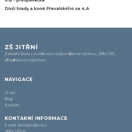
6.B - přespávačka
Dívčí hrady a koně Převalského se 4.A
ZŠ JITŘNÍ
Základní škola s rozšířenou výukou tělesné výchovy, Jitřní 185,
příspěvková organizace
NAVIGACE
O nás
Blog
Kontakt
KONTAKNÍ INFORMACE
E-mail: skola@zsjitrni.cz
Jitřní 185/6