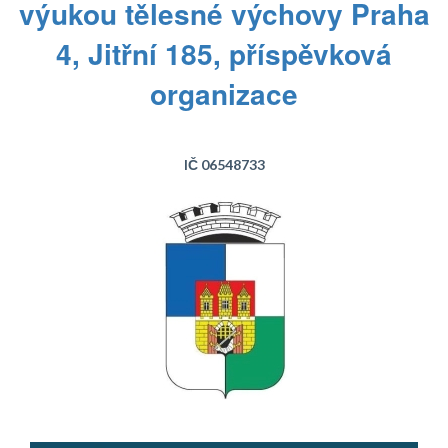
výukou tělesné výchovy Praha
4, Jitřní 185, příspěvková
organizace
IČ 06548733
Text...
Text...