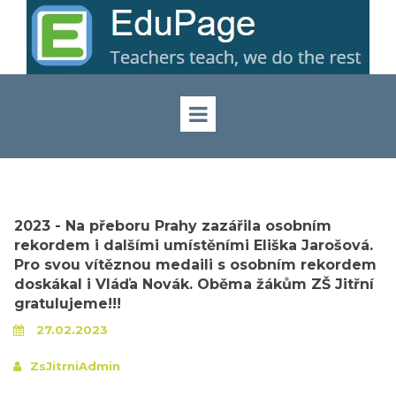
2023 - Na přeboru Prahy zazářila osobním
rekordem i dalšími umístěními Eliška Jarošová.
Pro svou vítěznou medaili s osobním rekordem
doskákal i Vláďa Novák. Oběma žákům ZŠ Jitřní
gratulujeme!!!
27.02.2023
ZsJitrniAdmin