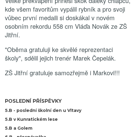
Veliké překvapení přinesl skok daleký chlapců,
kde všem favoritům vypálil rybník a pro svoji
vůbec první medaili si doskákal v novém
osobním rekordu 558 cm Vláďa Novák ze ZŠ
Jitřní.
"Oběma gratuluji ke skvělé reprezentaci
školy", sdělil jejich trenér Marek Čepelák.
ZŠ Jitřní gratuluje samozřejmě i Markovi!!!
POSLEDNÍ PŘÍSPĚVKY
5.B - poslední školní den u Vltavy
5.B v Kunratickém lese
5.B a Golem