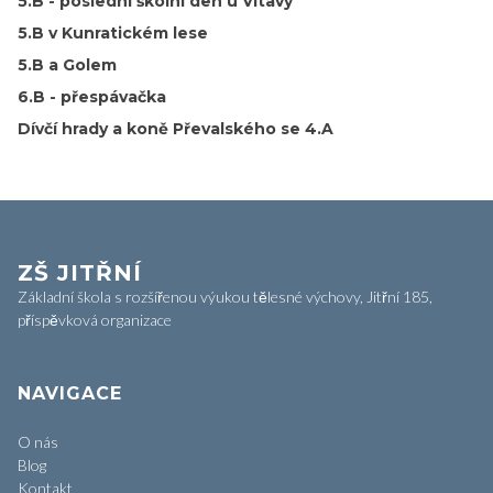
5.B - poslední školní den u Vltavy
5.B v Kunratickém lese
5.B a Golem
6.B - přespávačka
Dívčí hrady a koně Převalského se 4.A
ZŠ JITŘNÍ
Základní škola s rozšířenou výukou tělesné výchovy, Jitřní 185,
příspěvková organizace
NAVIGACE
O nás
Blog
Kontakt