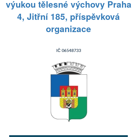
výukou tělesné výchovy Praha
4, Jitřní 185, příspěvková
organizace
IČ 06548733
Text...
Text...