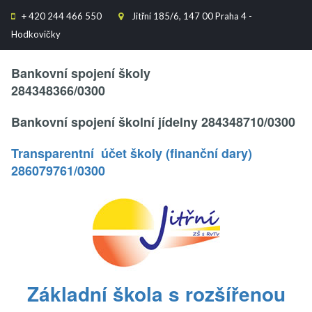
+
420 244 466 550
Jitřní 185/6, 147 00 Praha 4 -


Hodkovičky
Text..
Bankovní spojení školy
284348366/0300
Bankovní spojení školní jídelny 284348710/0300
Transparentní účet školy (finanční dary)
286079761/0300
.
Základní škola s rozšířenou