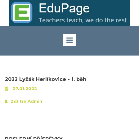
2022 Lyžák Herlíkovice - 1. běh
27.01.2022
ZsJitrniAdmin