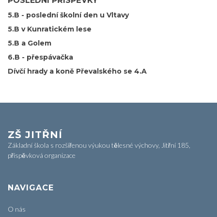
POSLEDNÍ PŘÍSPĚVKY
5.B - poslední školní den u Vltavy
5.B v Kunratickém lese
5.B a Golem
6.B - přespávačka
Dívčí hrady a koně Převalského se 4.A
ZŠ JITŘNÍ
Základní škola s rozšířenou výukou tělesné výchovy, Jitřní 185,
příspěvková organizace
NAVIGACE
O nás