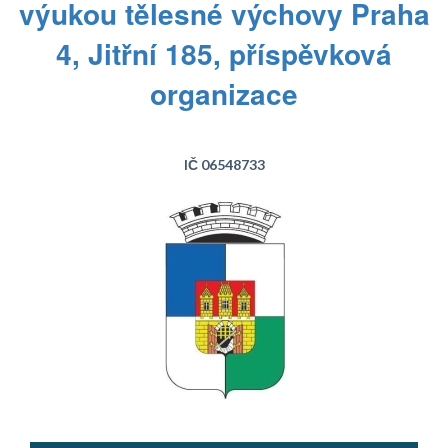
výukou tělesné výchovy Praha
4, Jitřní 185, příspěvková
organizace
IČ 06548733
Text...
Text...