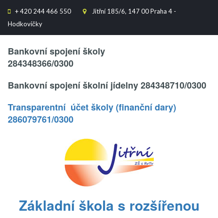
+
420 244 466 550
Jitřní 185/6, 147 00 Praha 4 -


Hodkovičky
Text..
Bankovní spojení školy
284348366/0300
Bankovní spojení školní jídelny 284348710/0300
Transparentní účet školy (finanční dary)
286079761/0300
.
Základní škola s rozšířenou